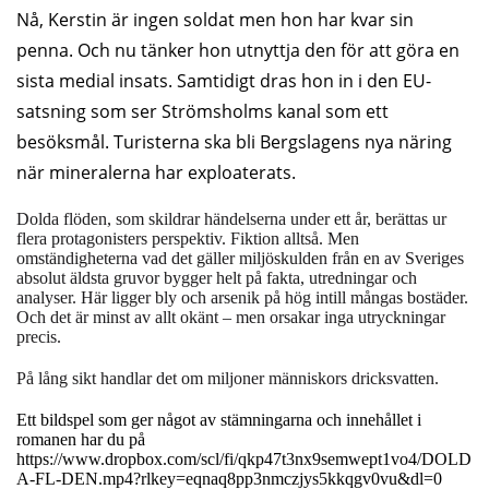
Nå, Kerstin är ingen soldat men hon har kvar sin
penna. Och nu tänker hon utnyttja den för att göra en
sista medial insats. Samtidigt dras hon in i den EU-
satsning som ser Strömsholms kanal som ett
besöksmål. Turisterna ska bli Bergslagens nya näring
när mineralerna har exploaterats.
Dolda flöden, som skildrar händelserna under ett år, berättas ur
flera protagonisters perspektiv. Fiktion alltså. Men
omständigheterna vad det gäller miljöskulden från en av Sveriges
absolut äldsta gruvor bygger helt på fakta, utredningar och
analyser. Här ligger bly och arsenik på hög intill mångas bostäder.
Och det är minst av allt okänt – men orsakar inga utryckningar
precis.
På lång sikt handlar det om miljoner människors dricksvatten.
Ett bildspel som ger något av stämningarna och innehållet i
romanen har du på
https://www.dropbox.com/scl/fi/qkp47t3nx9semwept1vo4/DOLD
A-FL-DEN.mp4?rlkey=eqnaq8pp3nmczjys5kkqgv0vu&dl=0