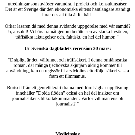
utredningar som avlöser varandra, i projekt och konsultinsatser.
Det är ett Sverige där den ekonomiska elitens hantlangare ständigt
lurar oss att titta åt fel håll.
Orkar läsaren då med denna svidande uppgörelse med vår samtid?
Ja, absolut! Vi bärs framåt genom berättelsen av starka livsöden,
träffsäkra iakttagelser och, faktiskt, en hel del humor. "
Ur Svenska dagbladets recension 30 mars:
"Dråpligt är det
,
välfunnet och träffsäkert. I denna omfångsrika
roman, där många tjechovska skjutjärn aldrig kommer till
användning, kan en regissör i Lars Molins efterföljd säkert vaska
fram ett filmmanus.
Bortsett från ett genrelitterärt drama med förutsägbar upplösning
innehåller ”Dolda flöden” också en hel del insikter om
journalistikens tillkortakommanden. Varför vill man ens bli
journalist? "
Medieinslag