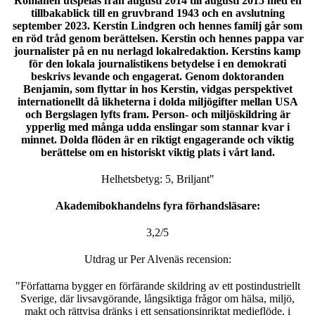
Romanen utspelas från augusti 2014 till augusti 2015 med en
tillbakablick till en gruvbrand 1943 och en avslutning
september 2023. Kerstin Lindgren och hennes familj går som
en röd tråd genom berättelsen. Kerstin och hennes pappa var
journalister på en nu nerlagd lokalredaktion. Kerstins kamp
för den lokala journalistikens betydelse i en demokrati
beskrivs levande och engagerat. Genom doktoranden
Benjamin, som flyttar in hos Kerstin, vidgas perspektivet
internationellt då likheterna i dolda miljögifter mellan USA
och Bergslagen lyfts fram. Person- och miljöskildring är
ypperlig med många udda enslingar som stannar kvar i
minnet. Dolda flöden är en riktigt engagerande och viktig
berättelse om en historiskt viktig plats i vårt land.
Helhetsbetyg: 5, Briljant"
Akademibokhandelns fyra förhandsläsare:
3,2/5
Utdrag ur Per Alvenäs recension:
"Författarna bygger en förfärande skildring av ett postindustriellt
Sverige, där livsavgörande, långsiktiga frågor om hälsa, miljö,
makt och rättvisa dränks i ett sensationsinriktat medieflöde, i